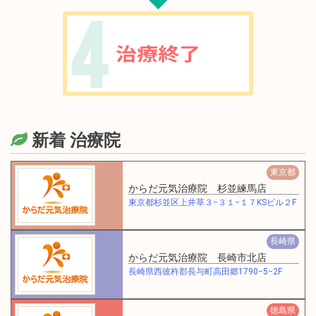
新着 治療院
東京都
からだ元気治療院 杉並練馬店
東京都杉並区上井草３−３１−１７KSビル２F
長崎県
からだ元気治療院 長崎市北店
長崎県西彼杵郡長与町高田郷1790−5−2F
徳島県