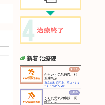
新着 治療院
東京都
からだ元気治療院 杉
並練馬店
東京都杉並区上井草３−３１
−１７KSビル２F
長崎県
からだ元気治療院 長
崎市北店