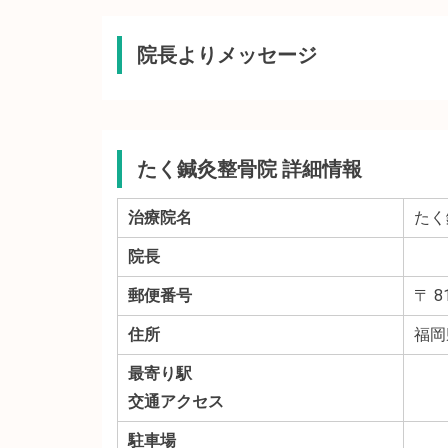
院長よりメッセージ
たく鍼灸整骨院 詳細情報
治療院名
たく
院長
郵便番号
〒 8
住所
福岡
最寄り駅
交通アクセス
駐車場