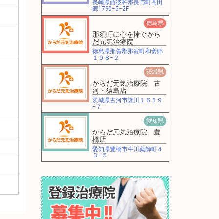
長崎県西彼杵郡長与町高田
郷1790−5−2F
徳島県
那須町に心を捧ぐから
だ元気治療院
徳島県那賀郡那賀町和食郷
１９８−２
茨城県
からだ元気治療院 古
河・猿島店
茨城県古河市諸川１６５９
−７
愛知県
からだ元気治療院 豊
橋店
愛知県豊橋市牛川薬師町４
３−５