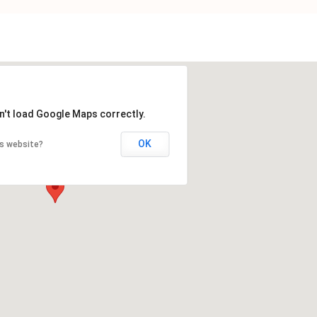
n't load Google Maps correctly.
OK
is website?