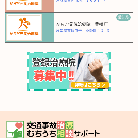
茨城県古河市諸川１６５９−７
愛知県
からだ元気治療院 豊橋店
愛知県豊橋市牛川薬師町４３−５