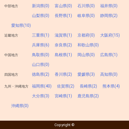
新潟県(0)
富山県(0)
石川県(0)
福井県(0)
中部地方
山梨県(0)
長野県(1)
岐阜県(0)
静岡県(2)
愛知県(10)
三重県(1)
滋賀県(1)
京都府(0)
大阪府(15)
近畿地方
兵庫県(6)
奈良県(2)
和歌山県(0)
鳥取県(0)
島根県(1)
岡山県(0)
広島県(1)
中国地方
山口県(0)
徳島県(2)
香川県(2)
愛媛県(3)
高知県(0)
四国地方
福岡県(40)
佐賀県(2)
長崎県(2)
熊本県(4)
九州・沖縄地方
大分県(3)
宮崎県(1)
鹿児島県(2)
沖縄県(0)
Copyright ©