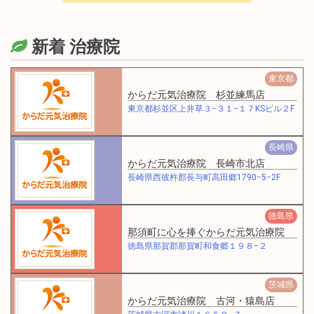
新着 治療院
東京都
からだ元気治療院 杉並練馬店
東京都杉並区上井草３−３１−１７KSビル２F
長崎県
からだ元気治療院 長崎市北店
長崎県西彼杵郡長与町高田郷1790−5−2F
徳島県
那須町に心を捧ぐからだ元気治療院
徳島県那賀郡那賀町和食郷１９８−２
茨城県
からだ元気治療院 古河・猿島店