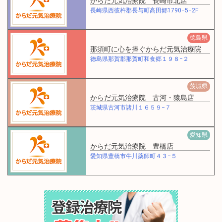
からだ元気治療院 長崎市北店
長崎県西彼杵郡長与町高田郷1790−5−2F
徳島県
那須町に心を捧ぐからだ元気治療院
徳島県那賀郡那賀町和食郷１９８−２
茨城県
からだ元気治療院 古河・猿島店
茨城県古河市諸川１６５９−７
愛知県
からだ元気治療院 豊橋店
愛知県豊橋市牛川薬師町４３−５